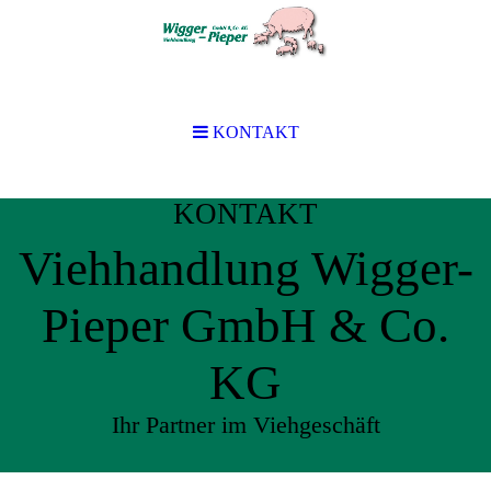
KONTAKT
KONTAKT
Viehhandlung Wigger-
Pieper GmbH & Co.
KG
Ihr Partner im Viehgeschäft